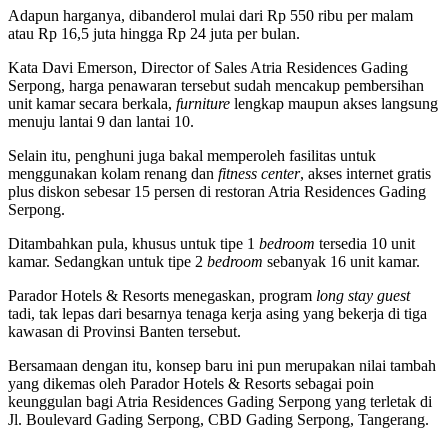
Adapun harganya, dibanderol mulai dari Rp 550 ribu per malam
atau Rp 16,5 juta hingga Rp 24 juta per bulan.
Kata Davi Emerson, Director of Sales Atria Residences Gading
Serpong, harga penawaran tersebut sudah mencakup pembersihan
unit kamar secara berkala,
furniture
lengkap maupun akses langsung
menuju lantai 9 dan lantai 10.
Selain itu, penghuni juga bakal memperoleh fasilitas untuk
menggunakan kolam renang dan
fitness center
, akses internet gratis
plus diskon sebesar 15 persen di restoran Atria Residences Gading
Serpong.
Ditambahkan pula, khusus untuk tipe 1
bedroom
tersedia 10 unit
kamar. Sedangkan untuk tipe 2
bedroom
sebanyak 16 unit kamar.
Parador Hotels & Resorts menegaskan, program
long stay guest
tadi, tak lepas dari besarnya tenaga kerja asing yang bekerja di tiga
kawasan di Provinsi Banten tersebut.
Bersamaan dengan itu, konsep baru ini pun merupakan nilai tambah
yang dikemas oleh Parador Hotels & Resorts sebagai poin
keunggulan bagi Atria Residences Gading Serpong yang terletak di
Jl. Boulevard Gading Serpong, CBD Gading Serpong, Tangerang.