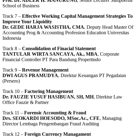
Prof. Dr. ADLER H. MANURUNG
, Senior Lecturer Sampoerna
School of Business
Track 7 –
Effective Working Capital Management Strategies To
Improve Your Liquidity
Dr. GEDE HARJA WASISTHA, CMA
, Deputy Head Master Of
Accounting Prog & Accounting Profession Education Universitas
Indonesia
Track 8 –
Consolidation of Finacial Statement
TANTULAR WIRTA SANCAYA, Ak., MBA
, Corporate
Financial Controller PT Para Bandung Propertindo
Track 9 –
Revenue Management
DWI AGUS PRAMUDYA
, Direktur Keuangan PT Pegadaian
(Persero)
Track 10 –
Factoring Management
Dr. FAUZIE YUSUF HASIBUAN, SH, MH
, Direktur Law
Office Fauzie & Partner
Track 11 –
Forensic Accounting & Fraud
Drs. SEOKARDI HOESODO, MSoc.Ac., CFE
, Managing
Director Lembaga Pengembangan Fraud Auditing
Track 12 –
Foreign Currency Managament