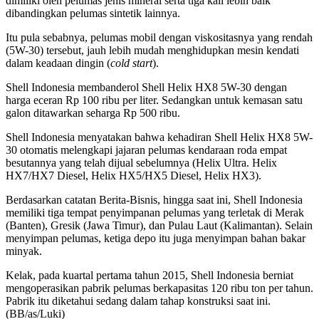
dimiliki oleh pelumas jenis mineral serta tiga kali lebih baik
dibandingkan pelumas sintetik lainnya.
Itu pula sebabnya, pelumas mobil dengan viskositasnya yang rendah
(5W-30) tersebut, jauh lebih mudah menghidupkan mesin kendati
dalam keadaan dingin (
cold start
).
Shell Indonesia membanderol Shell Helix HX8 5W-30 dengan
harga eceran Rp 100 ribu per liter. Sedangkan untuk kemasan satu
galon ditawarkan seharga Rp 500 ribu.
Shell Indonesia menyatakan bahwa kehadiran Shell Helix HX8 5W-
30 otomatis melengkapi jajaran pelumas kendaraan roda empat
besutannya yang telah dijual sebelumnya (Helix Ultra. Helix
HX7/HX7 Diesel, Helix HX5/HX5 Diesel, Helix HX3).
Berdasarkan catatan Berita-Bisnis, hingga saat ini, Shell Indonesia
memiliki tiga tempat penyimpanan pelumas yang terletak di Merak
(Banten), Gresik (Jawa Timur), dan Pulau Laut (Kalimantan). Selain
menyimpan pelumas, ketiga depo itu juga menyimpan bahan bakar
minyak.
Kelak, pada kuartal pertama tahun 2015, Shell Indonesia berniat
mengoperasikan pabrik pelumas berkapasitas 120 ribu ton per tahun.
Pabrik itu diketahui sedang dalam tahap konstruksi saat ini.
(BB/as/Luki)