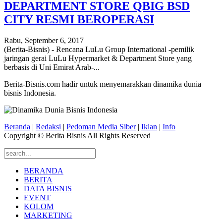
DEPARTMENT STORE QBIG BSD
CITY RESMI BEROPERASI
Rabu, September 6, 2017
(Berita-Bisnis) - Rencana LuLu Group International -pemilik
jaringan gerai LuLu Hypermarket & Department Store yang
berbasis di Uni Emirat Arab-...
Berita-Bisnis.com hadir untuk menyemarakkan dinamika dunia
bisnis Indonesia.
Beranda
|
Redaksi
|
Pedoman Media Siber
|
Iklan
|
Info
Copyright © Berita Bisnis All Rights Reserved
BERANDA
BERITA
DATA BISNIS
EVENT
KOLOM
MARKETING