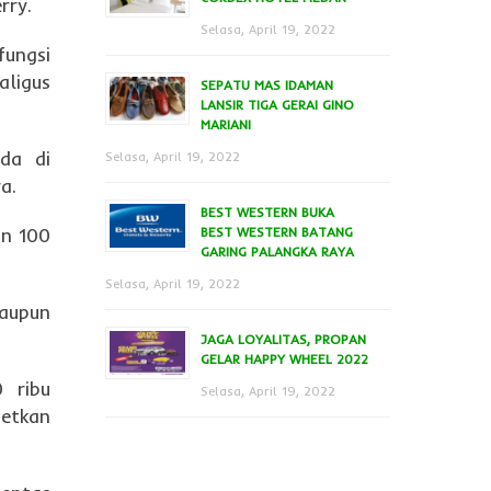
rry.
Selasa, April 19, 2022
fungsi
ligus
SEPATU MAS IDAMAN
LANSIR TIGA GERAI GINO
MARIANI
da di
Selasa, April 19, 2022
a.
BEST WESTERN BUKA
an 100
BEST WESTERN BATANG
GARING PALANGKA RAYA
Selasa, April 19, 2022
aupun
JAGA LOYALITAS, PROPAN
GELAR HAPPY WHEEL 2022
 ribu
Selasa, April 19, 2022
getkan