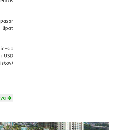
entas
 pasar
 lipat
sia–Go
ai USD
istov)
nya