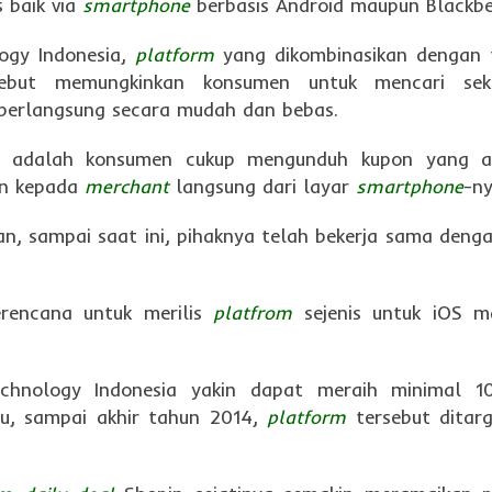
s baik via
smartphone
berbasis Android maupun Blackbe
ogy Indonesia,
platform
yang dikombinasikan dengan 
sebut memungkinkan konsumen untuk mencari seka
berlangsung secara mudah dan bebas.
d adalah konsumen cukup mengunduh kupon yang a
an kepada
merchant
langsung dari layar
smartphone
-ny
n, sampai saat ini, pihaknya telah bekerja sama deng
erencana untuk merilis
platfrom
sejenis untuk iOS m
chnology Indonesia yakin dapat meraih minimal 10
u, sampai akhir tahun 2014,
platform
tersebut ditar