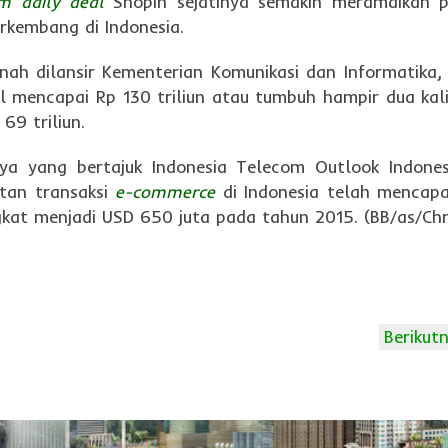
m daily deal
Shopin sejatinya semakin meramaikan p
rkembang di Indonesia.
ah dilansir Kementerian Komunikasi dan Informatika,
al mencapai Rp 130 triliun atau tumbuh hampir dua kali
69 triliun.
ya yang bertajuk Indonesia Telecom Outlook Indone
tan transaksi
e-commerce
di Indonesia telah mencap
kat menjadi USD 650 juta pada tahun 2015. (BB/as/Chr
Berikut