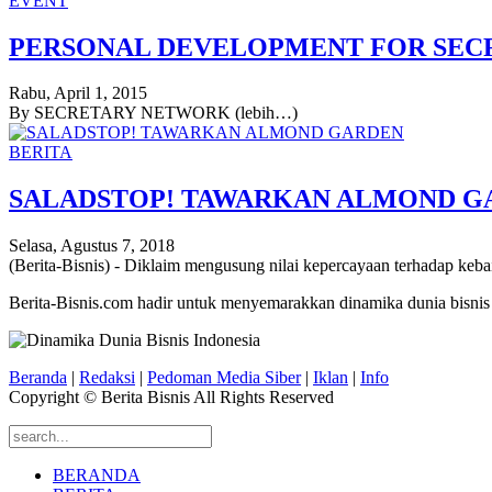
EVENT
PERSONAL DEVELOPMENT FOR SEC
Rabu, April 1, 2015
By SECRETARY NETWORK (lebih…)
BERITA
SALADSTOP! TAWARKAN ALMOND G
Selasa, Agustus 7, 2018
(Berita-Bisnis) - Diklaim mengusung nilai kepercayaan terhadap kebai
Berita-Bisnis.com hadir untuk menyemarakkan dinamika dunia bisnis
Beranda
|
Redaksi
|
Pedoman Media Siber
|
Iklan
|
Info
Copyright © Berita Bisnis All Rights Reserved
BERANDA