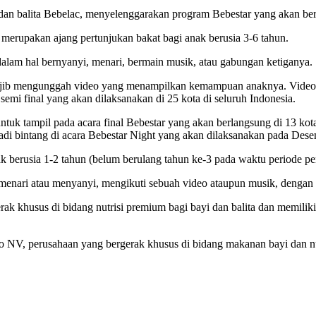
yi dan balita Bebelac, menyelenggarakan program Bebestar yang akan b
 merupakan ajang pertunjukan bakat bagi anak berusia 3-6 tahun.
lam hal bernyanyi, menari, bermain musik, atau gabungan ketiganya.
jib mengunggah video yang menampilkan kemampuan anaknya. Video pes
semi final yang akan dilaksanakan di 25 kota di seluruh Indonesia.
ntuk tampil pada acara final Bebestar yang akan berlangsung di 13 kot
adi bintang di acara Bebestar Night yang akan dilaksanakan pada Des
k berusia 1-2 tahun (belum berulang tahun ke-3 pada waktu periode pen
ng menari atau menyanyi, mengikuti sebuah video ataupun musik, denga
erak khusus di bidang nutrisi premium bagi bayi dan balita dan memilik
 NV, perusahaan yang bergerak khusus di bidang makanan bayi dan nutr