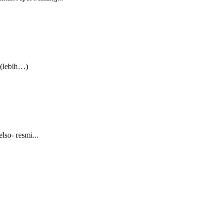
 (lebih…)
so- resmi...