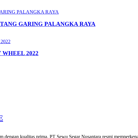
ATANG GARING PALANGKA RAYA
 WHEEL 2022
E
gam dengan kualitas prima, PT Sewu Segar Nusantara resmi memperkena