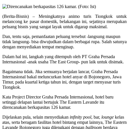
(Berita-Bisnis) – Meningkatnya animo turis Tiongkok untuk
melancong ke pasar domestik, belakangan ini, sejatinya merupakan
peluang bisnis yang sangat layak untuk digarap maksimal.
Dan, tentu saja, pemanfaatan peluang tersebut -langsung maupun
tidak langsung- bisa diwujudkan dalam berbagai rupa. Salah satunya
dengan menyediakan tempat menginap.
Dalam hal ini, langkah yang ditempuh oleh PT Graha Persada
Internasional -anak usaha The East Group- pun laik untuk disimak.
Bagaimana tidak. Jika semuanya berjalan lancar, Graha Persada
Internasional bakal meluncurkan hotel anyar di Bojonegoro, Jawa
Timur, pada kuartal ketiga tahun ini, dengan target menyasar turis
Tiongkok.
Kata Project Director Graha Persada Internasional, hotel baru
setinggi delapan lantai bertajuk The Eastern Lavande itu
direncanakan berkapasitas 126 kamar.
Dijelaskan pula, selain menyediakan
infinity pool
, bar,
lounge
kelas
atas, serta beragam fasilitas hotel bintang empat lainnya, The Eastern
Lavande Bojonegoro juga dilengkapi dengan
ballroom
berdaya