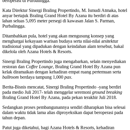
beroperasi di Purbalingga.
Kata Direktur Sinergi Braling Propertindo, M. Ismudi Atmaka, hotel
anyar bertajuk Braling Grand Hotel By Azana itu berdiri di atas
lahan seluas 5,095 meter persegi di kawasan Jalan S. Parman,
Purbalingga.
Ditambahkan pula, hotel yang akan mengusung konsep yang
menghargai kekayaan warisan budaya serta nilai-nilai arsitektur
tradisional yang dipadukan dengan keindahan alam tersebut, bakal
dikelola oleh Azana Hotels & Resorts.
Sinergi Braling Propertindo juga mengabarkan, selain menyediakan
restoran dan
Coffee Lounge
, Braling Grand Hotel By Azana pun
kelak diramaikan dengan kehadiran empat ruang pertemuan serta
ballroom
berdaya tampung 1,000
pax
.
Berita-Bisnis mencatat, Sinergi Braling Propertindo -yang berdiri
pada medio Juli 2017- telah menggelar seremoni
ground breaking
Braling Grand Hotel By Azana, pada pekan terakhir Juli 2018.
Sedangkan proses pembangunannya sendiri diharapkan bisa selesai
dalam waktu tidak lama alias diproyeksikan dapat beroperasi pada
tahun depan.
Patut juga diketahui, bagi Azana Hotels & Resorts, kehadiran