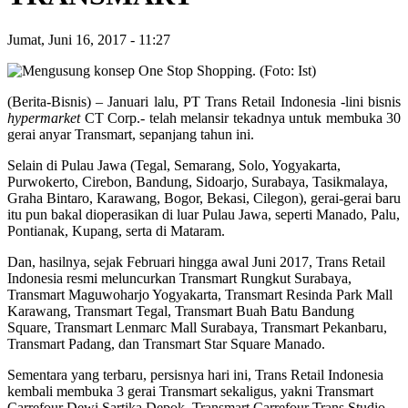
Jumat, Juni 16, 2017
-
11:27
(Berita-Bisnis) – Januari lalu, PT Trans Retail Indonesia -lini bisnis
hypermarket
CT Corp.- telah melansir tekadnya untuk membuka 30
gerai anyar Transmart, sepanjang tahun ini.
Selain di Pulau Jawa (Tegal, Semarang, Solo, Yogyakarta,
Purwokerto, Cirebon, Bandung, Sidoarjo, Surabaya, Tasikmalaya,
Graha Bintaro, Karawang, Bogor, Bekasi, Cilegon), gerai-gerai baru
itu pun bakal dioperasikan di luar Pulau Jawa, seperti Manado, Palu,
Pontianak, Kupang, serta di Mataram.
Dan, hasilnya, sejak Februari hingga awal Juni 2017, Trans Retail
Indonesia resmi meluncurkan Transmart Rungkut Surabaya,
Transmart Maguwoharjo Yogyakarta, Transmart Resinda Park Mall
Karawang, Transmart Tegal, Transmart Buah Batu Bandung
Square, Transmart Lenmarc Mall Surabaya, Transmart Pekanbaru,
Transmart Padang, dan Transmart Star Square Manado.
Sementara yang terbaru, persisnya hari ini, Trans Retail Indonesia
kembali membuka 3 gerai Transmart sekaligus, yakni Transmart
Carrefour Dewi Sartika Depok, Transmart Carrefour Trans Studio