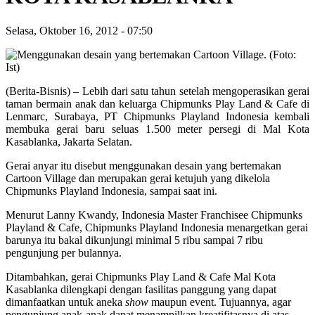
Selasa, Oktober 16, 2012
-
07:50
(Berita-Bisnis) – Lebih dari satu tahun setelah mengoperasikan gerai
taman bermain anak dan keluarga Chipmunks Play Land & Cafe di
Lenmarc, Surabaya, PT Chipmunks Playland Indonesia kembali
membuka gerai baru seluas 1.500 meter persegi di Mal Kota
Kasablanka, Jakarta Selatan.
Gerai anyar itu disebut menggunakan desain yang bertemakan
Cartoon Village dan merupakan gerai ketujuh yang dikelola
Chipmunks Playland Indonesia, sampai saat ini.
Menurut Lanny Kwandy, Indonesia Master Franchisee Chipmunks
Playland & Cafe, Chipmunks Playland Indonesia menargetkan gerai
barunya itu bakal dikunjungi minimal 5 ribu sampai 7 ribu
pengunjung per bulannya.
Ditambahkan, gerai Chipmunks Play Land & Cafe Mal Kota
Kasablanka dilengkapi dengan fasilitas panggung yang dapat
dimanfaatkan untuk aneka
show
maupun event. Tujuannya, agar
pengunjung anak-anak dapat menampilkan kreatifitasnya di atas