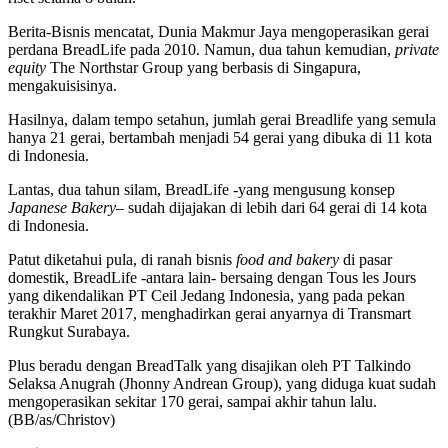
Berita-Bisnis mencatat, Dunia Makmur Jaya mengoperasikan gerai
perdana BreadLife pada 2010. Namun, dua tahun kemudian,
private
equity
The Northstar Group yang berbasis di Singapura,
mengakuisisinya.
Hasilnya, dalam tempo setahun, jumlah gerai Breadlife yang semula
hanya 21 gerai, bertambah menjadi 54 gerai yang dibuka di 11 kota
di Indonesia.
Lantas, dua tahun silam, BreadLife -yang mengusung konsep
Japanese Bakery
– sudah dijajakan di lebih dari 64 gerai di 14 kota
di Indonesia.
Patut diketahui pula, di ranah bisnis
food and bakery
di pasar
domestik, BreadLife -antara lain- bersaing dengan Tous les Jours
yang dikendalikan PT Ceil Jedang Indonesia, yang pada pekan
terakhir Maret 2017, menghadirkan gerai anyarnya di Transmart
Rungkut Surabaya.
Plus beradu dengan BreadTalk yang disajikan oleh PT Talkindo
Selaksa Anugrah (Jhonny Andrean Group), yang diduga kuat sudah
mengoperasikan sekitar 170 gerai, sampai akhir tahun lalu.
(BB/as/Christov)