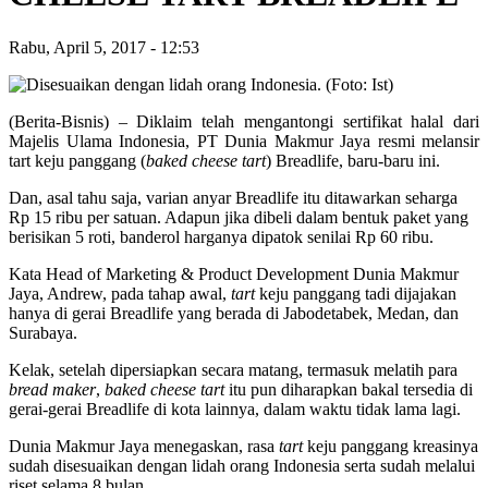
Rabu, April 5, 2017
-
12:53
(Berita-Bisnis) – Diklaim telah mengantongi sertifikat halal dari
Majelis Ulama Indonesia, PT Dunia Makmur Jaya resmi melansir
tart keju panggang (
baked cheese tart
) Breadlife, baru-baru ini.
Dan, asal tahu saja, varian anyar Breadlife itu ditawarkan seharga
Rp 15 ribu per satuan. Adapun jika dibeli dalam bentuk paket yang
berisikan 5 roti, banderol harganya dipatok senilai Rp 60 ribu.
Kata Head of Marketing & Product Development Dunia Makmur
Jaya, Andrew, pada tahap awal,
tart
keju panggang tadi dijajakan
hanya di gerai Breadlife yang berada di Jabodetabek, Medan, dan
Surabaya.
Kelak, setelah dipersiapkan secara matang, termasuk melatih para
bread maker
,
baked cheese tart
itu pun diharapkan bakal tersedia di
gerai-gerai Breadlife di kota lainnya, dalam waktu tidak lama lagi.
Dunia Makmur Jaya menegaskan, rasa
tart
keju panggang kreasinya
sudah disesuaikan dengan lidah orang Indonesia serta sudah melalui
riset selama 8 bulan.