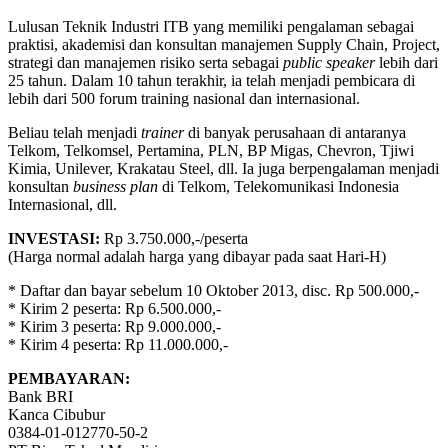
Lulusan Teknik Industri ITB yang memiliki pengalaman sebagai
praktisi, akademisi dan konsultan manajemen Supply Chain, Project,
strategi dan manajemen risiko serta sebagai
public speaker
lebih dari
25 tahun. Dalam 10 tahun terakhir, ia telah menjadi pembicara di
lebih dari 500 forum training nasional dan internasional.
Beliau telah menjadi
trainer
di banyak perusahaan di antaranya
Telkom, Telkomsel, Pertamina, PLN, BP Migas, Chevron, Tjiwi
Kimia, Unilever, Krakatau Steel, dll. Ia juga berpengalaman menjadi
konsultan
business plan
di Telkom, Telekomunikasi Indonesia
Internasional, dll.
INVESTASI:
Rp 3.750.000,-/peserta
(Harga normal adalah harga yang dibayar pada saat Hari-H)
* Daftar dan bayar sebelum 10 Oktober 2013, disc. Rp 500.000,-
* Kirim 2 peserta: Rp 6.500.000,-
* Kirim 3 peserta: Rp 9.000.000,-
* Kirim 4 peserta: Rp 11.000.000,-
PEMBAYARAN:
Bank BRI
Kanca Cibubur
0384-01-012770-50-2