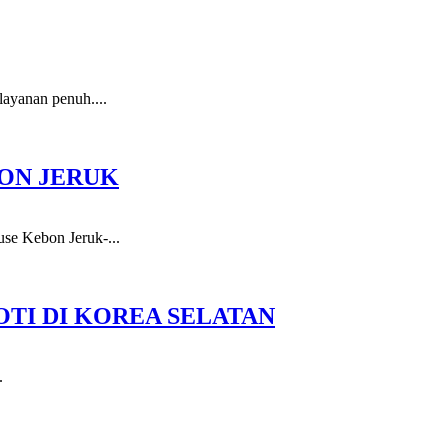
layanan penuh....
BON JERUK
se Kebon Jeruk-...
OTI DI KOREA SELATAN
.