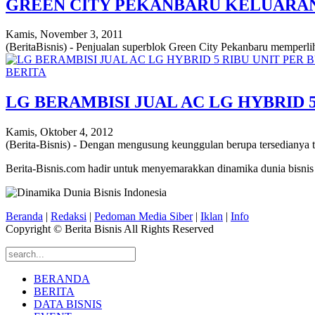
GREEN CITY PEKANBARU KELUARAN
Kamis, November 3, 2011
(BeritaBisnis) - Penjualan superblok Green City Pekanbaru memperli
BERITA
LG BERAMBISI JUAL AC LG HYBRID 
Kamis, Oktober 4, 2012
(Berita-Bisnis) - Dengan mengusung keunggulan berupa tersedianya tig
Berita-Bisnis.com hadir untuk menyemarakkan dinamika dunia bisnis
Beranda
|
Redaksi
|
Pedoman Media Siber
|
Iklan
|
Info
Copyright © Berita Bisnis All Rights Reserved
BERANDA
BERITA
DATA BISNIS