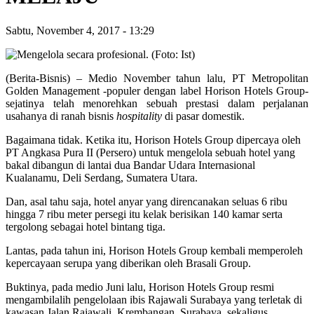
Sabtu, November 4, 2017
-
13:29
(Berita-Bisnis) – Medio November tahun lalu, PT Metropolitan
Golden Management -populer dengan label Horison Hotels Group-
sejatinya telah menorehkan sebuah prestasi dalam perjalanan
usahanya di ranah bisnis
hospitality
di pasar domestik.
Bagaimana tidak. Ketika itu, Horison Hotels Group dipercaya oleh
PT Angkasa Pura II (Persero) untuk mengelola sebuah hotel yang
bakal dibangun di lantai dua Bandar Udara Internasional
Kualanamu, Deli Serdang, Sumatera Utara.
Dan, asal tahu saja, hotel anyar yang direncanakan seluas 6 ribu
hingga 7 ribu meter persegi itu kelak berisikan 140 kamar serta
tergolong sebagai hotel bintang tiga.
Lantas, pada tahun ini, Horison Hotels Group kembali memperoleh
kepercayaan serupa yang diberikan oleh Brasali Group.
Buktinya, pada medio Juni lalu, Horison Hotels Group resmi
mengambilalih pengelolaan ibis Rajawali Surabaya yang terletak di
kawasan Jalan Rajawali, Krembangan, Surabaya, sekaligus