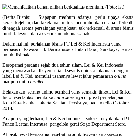
(Berita-Bisnis) – Siapapun mafhum adanya, perlu upaya ekstra
keras, kejelian, dan ketekunan untuk menumbuhkan usaha. Terlebih
di tengah aroma persaingan yang ketat, tak terkecuali di arena bisnis
produk fesyen dan aksesoris untuk anak-anak.
Dalam hal ini, perjalanan bisnis PT Lei & Kei Indonesia yang
berbasis di kawasan Jl. Darmahusada Indah Barat, Surabaya, pantas
untuk disimak.
Beroperasi perdana sejak dua tahun silam, Lei & Kei Indonesia
yang menawarkan fesyen serta aksesoris untuk anak-anak dengan
label Lei & Kei, memulai usahanya lewat jalur pemasaran
online
maupun mitra
reseller
.
Belakangan, seiring animo pembeli yang semakin tinggi, Lei & Kei
Indonesia lantas membuka
main store
-nya di pusat perbelanjaan
Kota Kasablanka, Jakarta Selatan. Persisnya, pada medio Oktober
2014.
Adapun yang terbaru, Lei & Kei Indonesia sukses meyakinkan PT
Panen Lestari Internusa, pengelola gerai Sogo Department Store.
Alhasil, lewat kerjasama tersebut, produk fesyen dan aksesoris