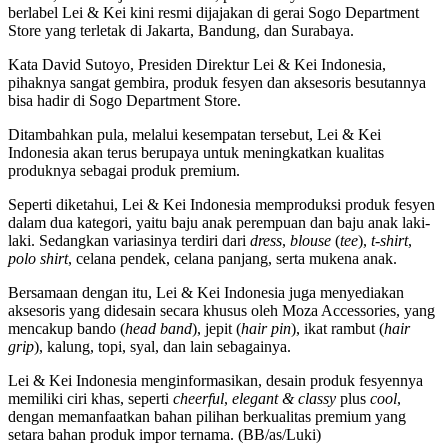
berlabel Lei & Kei kini resmi dijajakan di gerai Sogo Department
Store yang terletak di Jakarta, Bandung, dan Surabaya.
Kata David Sutoyo, Presiden Direktur Lei & Kei Indonesia,
pihaknya sangat gembira, produk fesyen dan aksesoris besutannya
bisa hadir di Sogo Department Store.
Ditambahkan pula, melalui kesempatan tersebut, Lei & Kei
Indonesia akan terus berupaya untuk meningkatkan kualitas
produknya sebagai produk premium.
Seperti diketahui, Lei & Kei Indonesia memproduksi produk fesyen
dalam dua kategori, yaitu baju anak perempuan dan baju anak laki-
laki. Sedangkan variasinya terdiri dari
dress
,
blouse
(
tee
),
t-shirt
,
polo shirt
, celana pendek, celana panjang, serta mukena anak.
Bersamaan dengan itu, Lei & Kei Indonesia juga menyediakan
aksesoris yang didesain secara khusus oleh Moza Accessories, yang
mencakup bando (
head band
), jepit (
hair pin
), ikat rambut (
hair
grip
), kalung, topi, syal, dan lain sebagainya.
Lei & Kei Indonesia menginformasikan, desain produk fesyennya
memiliki ciri khas, seperti
cheerful
,
elegant & classy
plus
cool
,
dengan memanfaatkan bahan pilihan berkualitas premium yang
setara bahan produk impor ternama. (BB/as/Luki)