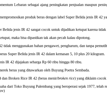
 momentum Lebaran sebagai ajang peningkatan penjualan maupun peni
mempromosikan produk beras dengan label Super Belida jenis IR 42 ya
Belida jenis IR 42 sangat cocok untuk dijadikan ketupat karena tid
ketupat, maka bisa dipastikan tak akan pecah kalau dipotong.
 42 tidak menggunakan bahan pengawet, pengharum, dan tanpa pemutih
as Super Belida jenis IR 42 dalam kemasan 5, 10 plus 20 kilogram.
is IR 42 dijajakan seharga Rp 60 ribu hingga 80 ribu.
tu merek beras yang ditawarkan oleh Buyung Poetra Sembada.
4 dan Broken Rice IR 42 (beras menir/
broken rice
) yang diklaim cocok
saha dari Toko Buyung Palembang yang beroperasi sejak 1977, telah
tov)