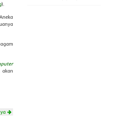
g
).
 Aneka
uanya
ragam
puter
 akan
nya