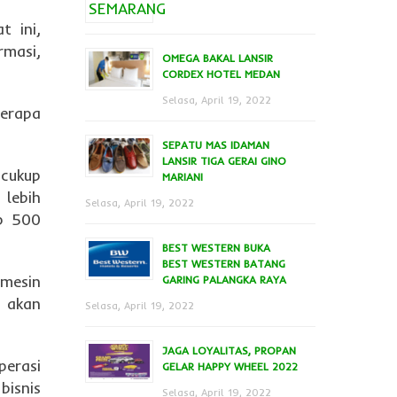
t ini,
masi,
OMEGA BAKAL LANSIR
CORDEX HOTEL MEDAN
Selasa, April 19, 2022
berapa
SEPATU MAS IDAMAN
LANSIR TIGA GERAI GINO
cukup
MARIANI
 lebih
Selasa, April 19, 2022
Rp 500
BEST WESTERN BUKA
BEST WESTERN BATANG
 mesin
GARING PALANGKA RAYA
o akan
Selasa, April 19, 2022
JAGA LOYALITAS, PROPAN
erasi
GELAR HAPPY WHEEL 2022
bisnis
Selasa, April 19, 2022