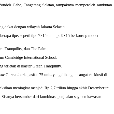
 Pondok Cabe, Tangerang Selatan, tampaknya memperoleh sambutan
ng dekat dengan wilayah Jakarta Selatan.
erapa tipe, seperti tipe 7×15 dan tipe 9×15 berkonsep modern
een Tranquility, dan The Palm.
lum Cambridge International School.
g terletak di klaster Green Tranquility.
yar
Garcia -berkapasitas 75 unit- yang dibangun sangat eksklusif di
eksikan meningkat menjadi Rp 2,7 triliun hingga akhir Desember ini.
sen. Sisanya bersumber dari kombinasi penjualan segmen kawasan