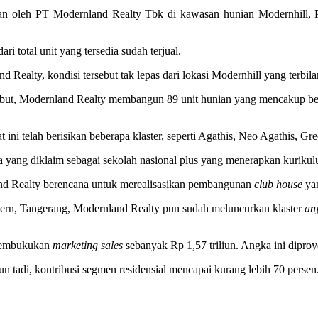
gkan oleh PT Modernland Realty Tbk di kawasan hunian Modernhill,
ri total unit yang tersedia sudah terjual.
ealty, kondisi tersebut tak lepas dari lokasi Modernhill yang terbila
rsebut, Modernland Realty membangun 89 unit hunian yang mencakup beb
t ini telah berisikan beberapa klaster, seperti Agathis, Neo Agathis, Gr
sa yang diklaim sebagai sekolah nasional plus yang menerapkan kuriku
and Realty berencana untuk merealisasikan pembangunan
club house
yan
ern, Tangerang, Modernland Realty pun sudah meluncurkan klaster
an
 membukukan
marketing sales
sebanyak Rp 1,57 triliun. Angka ini diproy
iun tadi, kontribusi segmen residensial mencapai kurang lebih 70 per