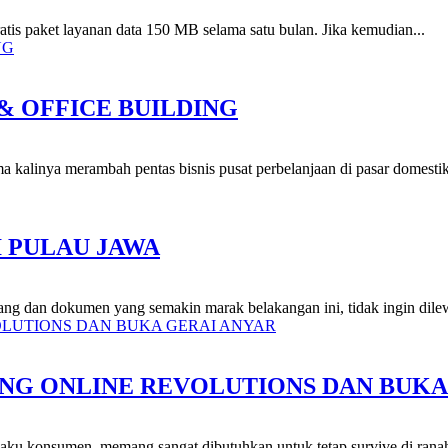
gratis paket layanan data 150 MB selama satu bulan. Jika kemudian...
& OFFICE BUILDING
ma kalinya merambah pentas bisnis pusat perbelanjaan di pasar domesti
I PULAU JAWA
ng dan dokumen yang semakin marak belakangan ini, tidak ingin dilewa
NG ONLINE REVOLUTIONS DAN BUKA
rilaku konsumen, memang sangat dibutuhkan untuk tetap survive di rana