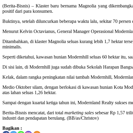
(Berita-Bisnis) – Klaster baru bernama Magnolia yang dikemban
positif dari para konsumen.
Buktinya, setelah diluncurkan beberapa waktu lalu, sekitar 70 persen da
Menurut Kelvin Octavianus, General Manager Operasional Modernland R
Ditambahkan, di klaster Magnolia seluas kurang lebih 1,7 hektar te
minimalis.
Seperti diketahui, kawasan hunian Modernhill seluas 60 hektar itu, saa
Di sisi lain, di Modernhill juga sudah dibuka Sekolah Harapan Bang
Kelak, dalam rangka peningkatan nilai tambah Modernhill, Modernl
Medio Oktober silam, dengan berlokasi di kawasan hunian Kota Mod
atas lahan seluas 1,26 hektar.
Sampai dengan kuartal ketiga tahun ini, Modernland Realty sukses
Berita-Bisnis mencatat, dari total
marketing sales
sebesar Rp 1,57 tril
industri dan pendapatan berulang. (BB/as/Christov)
Bagikan :