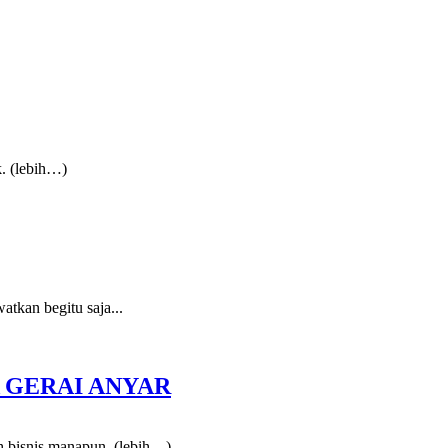
k. (lebih…)
tkan begitu saja...
 GERAI ANYAR
h bisnis manapun. (lebih…)