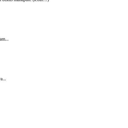
am...
a...