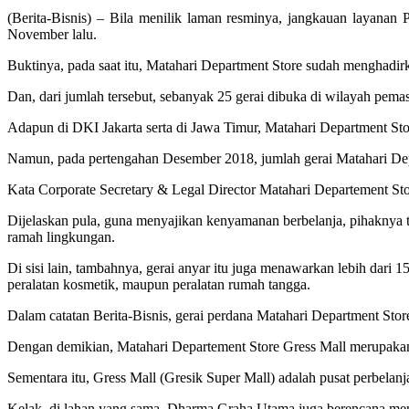
(Berita-Bisnis) – Bila menilik laman resminya, jangkauan layanan
November lalu.
Buktinya, pada saat itu, Matahari Department Store sudah menghadirk
Dan, dari jumlah tersebut, sebanyak 25 gerai dibuka di wilayah pem
Adapun di DKI Jakarta serta di Jawa Timur, Matahari Department St
Namun, pada pertengahan Desember 2018, jumlah gerai Matahari Depar
Kata Corporate Secretary & Legal Director Matahari Departement Store
Dijelaskan pula, guna menyajikan kenyamanan berbelanja, pihaknya 
ramah lingkungan.
Di sisi lain, tambahnya, gerai anyar itu juga menawarkan lebih dari 
peralatan kosmetik, maupun peralatan rumah tangga.
Dalam catatan Berita-Bisnis, gerai perdana Matahari Department Stor
Dengan demikian, Matahari Departement Store Gress Mall merupakan g
Sementara itu, Gress Mall (Gresik Super Mall) adalah pusat perbe
Kelak, di lahan yang sama, Dharma Graha Utama juga berencana men