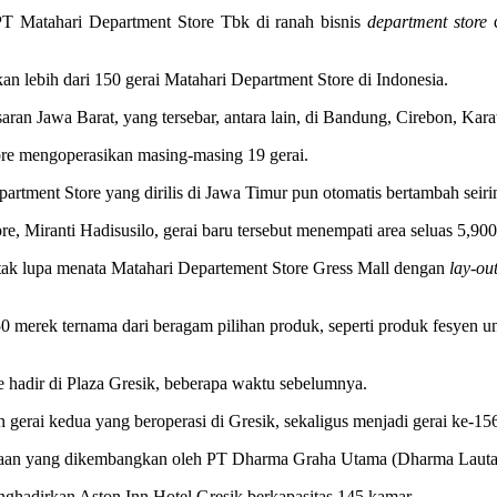
 PT Matahari Department Store Tbk di ranah bisnis
department store
d
an lebih dari 150 gerai Matahari Department Store di Indonesia.
asaran Jawa Barat, yang tersebar, antara lain, di Bandung, Cirebon, K
ore mengoperasikan masing-masing 19 gerai.
tment Store yang dirilis di Jawa Timur pun otomatis bertambah seiri
, Miranti Hadisusilo, gerai baru tersebut menempati area seluas 5,900
tak lupa menata Matahari Departement Store Gress Mall dengan
lay-ou
150 merek ternama dari beragam pilihan produk, seperti produk fesyen u
e hadir di Plaza Gresik, beberapa waktu sebelumnya.
erai kedua yang beroperasi di Gresik, sekaligus menjadi gerai ke-156
lanjaan yang dikembangkan oleh PT Dharma Graha Utama (Dharma Lauta
ghadirkan Aston Inn Hotel Gresik berkapasitas 145 kamar.