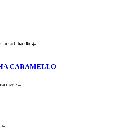
dan cash handling...
CHA CARAMELLO
su merek...
r...