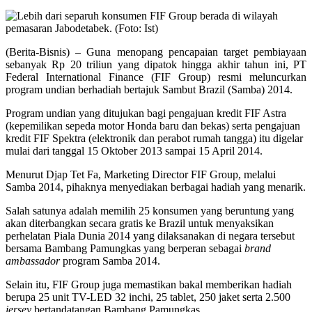
(Berita-Bisnis) – Guna menopang pencapaian target pembiayaan
sebanyak Rp 20 triliun yang dipatok hingga akhir tahun ini, PT
Federal International Finance (FIF Group) resmi meluncurkan
program undian berhadiah bertajuk Sambut Brazil (Samba) 2014.
Program undian yang ditujukan bagi pengajuan kredit FIF Astra
(kepemilikan sepeda motor Honda baru dan bekas) serta pengajuan
kredit FIF Spektra (elektronik dan perabot rumah tangga) itu digelar
mulai dari tanggal 15 Oktober 2013 sampai 15 April 2014.
Menurut Djap Tet Fa, Marketing Director FIF Group, melalui
Samba 2014, pihaknya menyediakan berbagai hadiah yang menarik.
Salah satunya adalah memilih 25 konsumen yang beruntung yang
akan diterbangkan secara gratis ke Brazil untuk menyaksikan
perhelatan Piala Dunia 2014 yang dilaksanakan di negara tersebut
bersama Bambang Pamungkas yang berperan sebagai
brand
ambassador
program Samba 2014.
Selain itu, FIF Group juga memastikan bakal memberikan hadiah
berupa 25 unit TV-LED 32 inchi, 25 tablet, 250 jaket serta 2.500
jersey
bertandatangan Bambang Pamungkas.