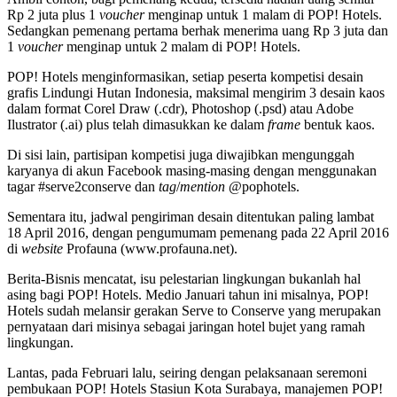
Rp 2 juta plus 1
voucher
menginap untuk 1 malam di POP! Hotels.
Sedangkan pemenang pertama berhak menerima uang Rp 3 juta dan
1
voucher
menginap untuk 2 malam di POP! Hotels.
POP! Hotels menginformasikan, setiap peserta kompetisi desain
grafis Lindungi Hutan Indonesia, maksimal mengirim 3 desain kaos
dalam format Corel Draw (.cdr), Photoshop (.psd) atau Adobe
Ilustrator (.ai) plus telah dimasukkan ke dalam
frame
bentuk kaos.
Di sisi lain, partisipan kompetisi juga diwajibkan mengunggah
karyanya di akun Facebook masing-masing dengan menggunakan
tagar #serve2conserve dan
tag
/
mention
@pophotels.
Sementara itu, jadwal pengiriman desain ditentukan paling lambat
18 April 2016, dengan pengumumam pemenang pada 22 April 2016
di
website
Profauna (www.profauna.net).
Berita-Bisnis mencatat, isu pelestarian lingkungan bukanlah hal
asing bagi POP! Hotels. Medio Januari tahun ini misalnya, POP!
Hotels sudah melansir gerakan Serve to Conserve yang merupakan
pernyataan dari misinya sebagai jaringan hotel bujet yang ramah
lingkungan.
Lantas, pada Februari lalu, seiring dengan pelaksanaan seremoni
pembukaan POP! Hotels Stasiun Kota Surabaya, manajemen POP!