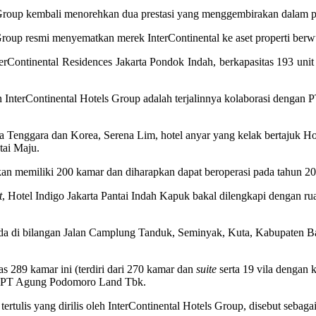
s Group kembali menorehkan dua prestasi yang menggembirakan dalam p
s Group resmi menyematkan merek InterContinental ke aset properti ber
InterContinental Residences Jakarta Pondok Indah, berkapasitas 193 uni
InterContinental Hotels Group adalah terjalinnya kolaborasi denga
 Tenggara dan Korea, Serena Lim, hotel anyar yang kelak bertajuk Hote
tai Maju.
ikan memiliki 200 kamar dan diharapkan dapat beroperasi pada tahun 2
t
, Hotel Indigo Jakarta Pantai Indah Kapuk bakal dilengkapi dengan r
ada di bilangan Jalan Camplung Tanduk, Seminyak, Kuta, Kabupaten Ba
tas 289 kamar ini (terdiri dari 270 kamar dan
suite
serta 19 vila dengan k
a PT Agung Podomoro Land Tbk.
ertulis yang dirilis oleh InterContinental Hotels Group, disebut seb