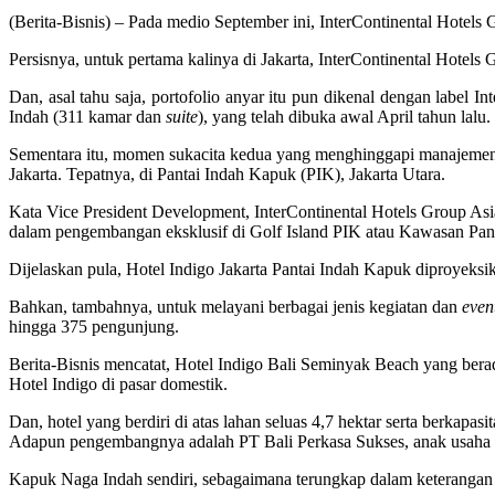
(Berita-Bisnis) – Pada medio September ini, InterContinental Hotel
Persisnya, untuk pertama kalinya di Jakarta, InterContinental Hotel
Dan, asal tahu saja, portofolio anyar itu pun dikenal dengan label 
Indah (311 kamar dan
suite
), yang telah dibuka awal April tahun lalu.
Sementara itu, momen sukacita kedua yang menghinggapi manajemen 
Jakarta. Tepatnya, di Pantai Indah Kapuk (PIK), Jakarta Utara.
Kata Vice President Development, InterContinental Hotels Group Asia
dalam pengembangan eksklusif di Golf Island PIK atau Kawasan Pan
Dijelaskan pula, Hotel Indigo Jakarta Pantai Indah Kapuk diproyeks
Bahkan, tambahnya, untuk melayani berbagai jenis kegiatan dan
even
hingga 375 pengunjung.
Berita-Bisnis mencatat, Hotel Indigo Bali Seminyak Beach yang ber
Hotel Indigo di pasar domestik.
Dan, hotel yang berdiri di atas lahan seluas 4,7 hektar serta berkapasi
Adapun pengembangnya adalah PT Bali Perkasa Sukses, anak usah
Kapuk Naga Indah sendiri, sebagaimana terungkap dalam keterangan t