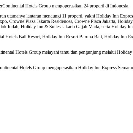
rContinental Hotels Group mengoperasikan 24 properti di Indonesia.
ran utamanya lantaran menaungi 11 properti, yakni Holiday Inn Expre
Expo, Crowne Plaza Jakarta Residences, Crowne Plaza Jakarta, Holiday
ok Indah, Holiday Inn & Suites Jakarta Gajah Mada, serta Holiday Inn 
ntal Hotels Bali Resort, Holiday Inn Resort Baruna Bali, Holiday Inn
ontinental Hotels Group melayani tamu dan pengunjung melalui Holida
eka.
ontinental Hotels Group mengoperasikan Holiday Inn Express Semara