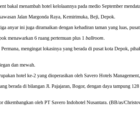
gement bakal menambah hotel kelolaannya pada medio September mendat
i kawasan Jalan Margonda Raya, Kemirimuka, Beji, Depok.
ang tiga anyar ini juga diramaikan dengan kehadiran taman yang luas, p
ok menawarkan 6 ruang pertemuan plus 1
ballroom
.
ermana, mengingat lokasinya yang berada di pusat kota Depok, pihak
 elegan dan mewah.
merupakan hotel ke-2 yang dioperasikan oleh Savero Hotels Managemen
ang berada di bilangan Jl. Pajajaran, Bogor, dengan daya tampung 128 k
 dikembangkan oleh PT Savero Indohotel Nusantara. (BB/as/Christo