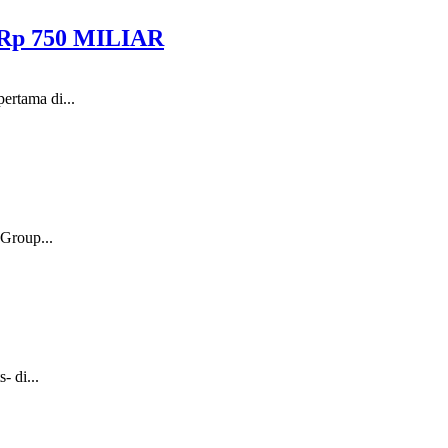
p 750 MILIAR
ertama di...
Group...
- di...