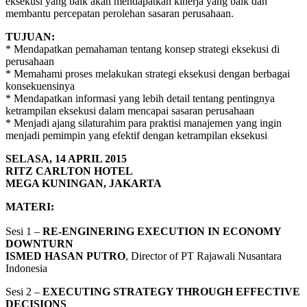
eksekusi yang baik akan mendapatkan kinerja yang baik dan
membantu percepatan perolehan sasaran perusahaan.
TUJUAN:
* Mendapatkan pemahaman tentang konsep strategi eksekusi di
perusahaan
* Memahami proses melakukan strategi eksekusi dengan berbagai
konsekuensinya
* Mendapatkan informasi yang lebih detail tentang pentingnya
ketrampilan eksekusi dalam mencapai sasaran perusahaan
* Menjadi ajang silaturahim para praktisi manajemen yang ingin
menjadi pemimpin yang efektif dengan ketrampilan eksekusi
SELASA, 14 APRIL 2015
RITZ CARLTON HOTEL
MEGA KUNINGAN, JAKARTA
MATERI:
Sesi 1 –
RE-ENGINERING EXECUTION IN ECONOMY
DOWNTURN
ISMED HASAN PUTRO
, Director of PT Rajawali Nusantara
Indonesia
Sesi 2 –
EXECUTING STRATEGY THROUGH EFFECTIVE
DECISIONS