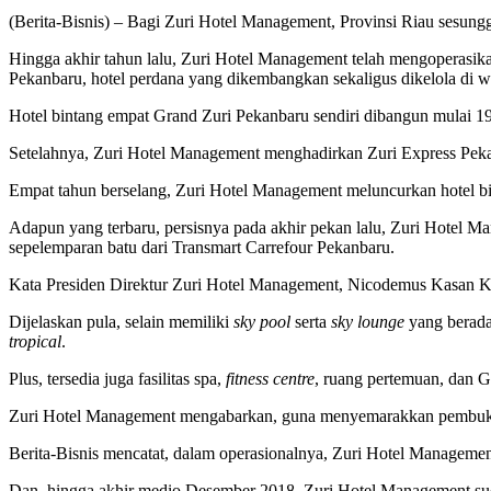
(Berita-Bisnis) – Bagi Zuri Hotel Management, Provinsi Riau sesung
Hingga akhir tahun lalu, Zuri Hotel Management telah mengoperasika
Pekanbaru, hotel perdana yang dikembangkan sekaligus dikelola di w
Hotel bintang empat Grand Zuri Pekanbaru sendiri dibangun mulai 1
Setelahnya, Zuri Hotel Management menghadirkan Zuri Express Peka
Empat tahun berselang, Zuri Hotel Management meluncurkan hotel bi
Adapun yang terbaru, persisnya pada akhir pekan lalu, Zuri Hotel M
sepelemparan batu dari Transmart Carrefour Pekanbaru.
Kata Presiden Direktur Zuri Hotel Management, Nicodemus Kasan Ku
Dijelaskan pula, selain memiliki
sky pool
serta
sky lounge
yang berada
tropical
.
Plus, tersedia juga fasilitas spa,
fitness centre
, ruang pertemuan, dan
Zuri Hotel Management mengabarkan, guna menyemarakkan pembukaan
Berita-Bisnis mencatat, dalam operasionalnya, Zuri Hotel Management
Dan, hingga akhir medio Desember 2018, Zuri Hotel Management suda