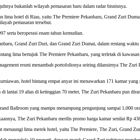
guhnya bukanlah wilayah pemasaran baru dalam radar bisnisnya.
n lima hotel di Riau, yaitu The Premiere Pekanbaru, Grand Zuri Duma
ilayah pemasaran tersebut.
997 serta beroperasi enam tahun kemudian.
nbaru, Grand Zuri Duri, dan Grand Zuri Dumai, dalam rentang waktu
ntang lima bertajuk The Premiere Pekanbaru, yang terletak di kawasa
anagement resmi menambah portofolionya seiring dilansirnya The Zuri 
rniawan, hotel bintang empat anyar ini menawarkan 171 kamar yang 
 di lantai 19 alias di ketinggian 70 meter, The Zuri Pekanbaru pun d
 Grand Ballroom yang mampu menampung pengunjung sampai 1,000 or
nya, The Zuri Pekanbaru merilis promo harga kamar senilai Rp 438 r
 menaungi lima merek hotel, yaitu The Premiere, The Zuri, Grand Zuri,
h mengelola 19 properti, dengan merek Grand Zuri terhitung mendomi