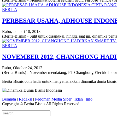
(Berita-Bisnis) - Mengingat potensi segmen Multi Purpose Vehicle (
BERITA
PERBESAR USAHA, ADHOUSE INDONE
Rabu, Januari 10, 2018
(Berita-Bisnis) - Sulit untuk disangkal, hingga saat ini, dinamika pen
BERITA
NOVEMBER 2012, CHANGHONG HADI
Rabu, Oktober 24, 2012
(Berita-Bisnis) - November mendatang, PT Changhong Electric Indo
Berita-Bisnis.com hadir untuk menyemarakkan dinamika dunia bisnis
Beranda
|
Redaksi
|
Pedoman Media Siber
|
Iklan
|
Info
Copyright © Berita Bisnis All Rights Reserved