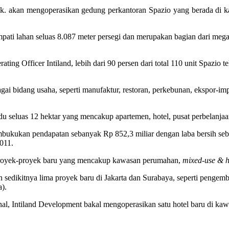
bk. akan mengoperasikan gedung perkantoran Spazio yang berada di k
empati lahan seluas 8.087 meter persegi dan merupakan bagian dari me
ng Officer Intiland, lebih dari 90 persen dari total 110 unit Spazio t
 bidang usaha, seperti manufaktur, restoran, perkebunan, ekspor-impor,
du seluas 12 hektar yang mencakup apartemen, hotel, pusat perbelanjaan
ukukan pendapatan sebanyak Rp 852,3 miliar dengan laba bersih sebes
011.
 proyek-proyek baru yang mencakup kawasan perumahan,
mixed-use & h
 sedikitnya lima proyek baru di Jakarta dan Surabaya, seperti penge
).
ional, Intiland Development bakal mengoperasikan satu hotel baru di ka