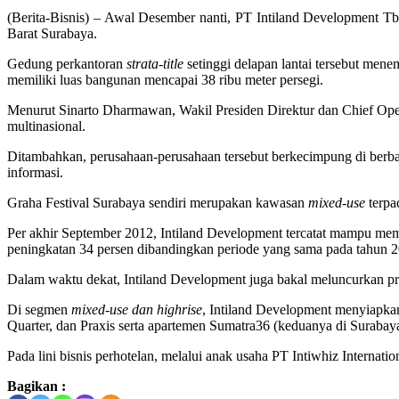
(Berita-Bisnis) – Awal Desember nanti, PT Intiland Development T
Barat Surabaya.
Gedung perkantoran
strata-title
setinggi delapan lantai tersebut men
memiliki luas bangunan mencapai 38 ribu meter persegi.
Menurut Sinarto Dharmawan, Wakil Presiden Direktur dan Chief Operati
multinasional.
Ditambahkan, perusahaan-perusahaan tersebut berkecimpung di berbagai
informasi.
Graha Festival Surabaya sendiri merupakan kawasan
mixed-use
terpa
Per akhir September 2012, Intiland Development tercatat mampu memb
peningkatan 34 persen dibandingkan periode yang sama pada tahun 2
Dalam waktu dekat, Intiland Development juga bakal meluncurkan
Di segmen
mixed-use dan highrise
, Intiland Development menyiapkan
Quarter, dan Praxis serta apartemen Sumatra36 (keduanya di Surabaya
Pada lini bisnis perhotelan, melalui anak usaha PT Intiwhiz Internat
Bagikan :