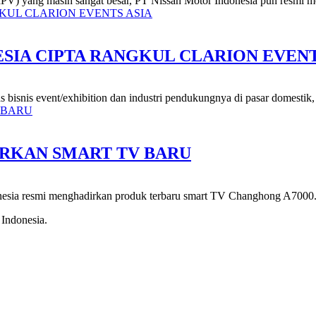
MPV) yang masih sangat besar, PT Nissan Motor Indonesia pun resmi m
SIA CIPTA RANGKUL CLARION EVENT
tas bisnis event/exhibition dan industri pendukungnya di pasar domestik,
RKAN SMART TV BARU
nesia resmi menghadirkan produk terbaru smart TV Changhong A7000. 
 Indonesia.