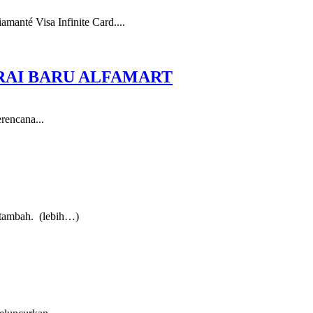
manté Visa Infinite Card....
ERAI BARU ALFAMART
rencana...
ertambah. (lebih…)