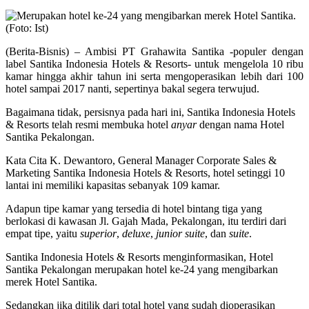
(Berita-Bisnis) – Ambisi PT Grahawita Santika -populer dengan
label Santika Indonesia Hotels & Resorts- untuk mengelola 10 ribu
kamar hingga akhir tahun ini serta mengoperasikan lebih dari 100
hotel sampai 2017 nanti, sepertinya bakal segera terwujud.
Bagaimana tidak, persisnya pada hari ini, Santika Indonesia Hotels
& Resorts telah resmi membuka hotel
anyar
dengan nama Hotel
Santika Pekalongan.
Kata Cita K. Dewantoro, General Manager Corporate Sales &
Marketing Santika Indonesia Hotels & Resorts, hotel setinggi 10
lantai ini memiliki kapasitas sebanyak 109 kamar.
Adapun tipe kamar yang tersedia di hotel bintang tiga yang
berlokasi di kawasan Jl. Gajah Mada, Pekalongan, itu terdiri dari
empat tipe, yaitu
superior
,
deluxe
,
junior suite
, dan
suite
.
Santika Indonesia Hotels & Resorts menginformasikan, Hotel
Santika Pekalongan merupakan hotel ke-24 yang mengibarkan
merek Hotel Santika.
Sedangkan jika ditilik dari total hotel yang sudah dioperasikan